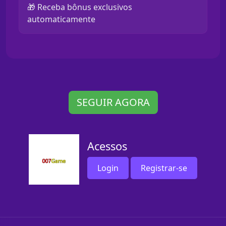
🎁 Receba bônus exclusivos
automaticamente
SEGUIR AGORA
Acessos
Login
Registrar-se