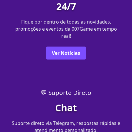
24/7
Fique por dentro de todas as novidades,
promoções e eventos da 007Game em tempo
real!
Ver Notícias
💬 Suporte Direto
Chat
Suporte direto via Telegram, respostas rápidas e
atendimento personalizado!