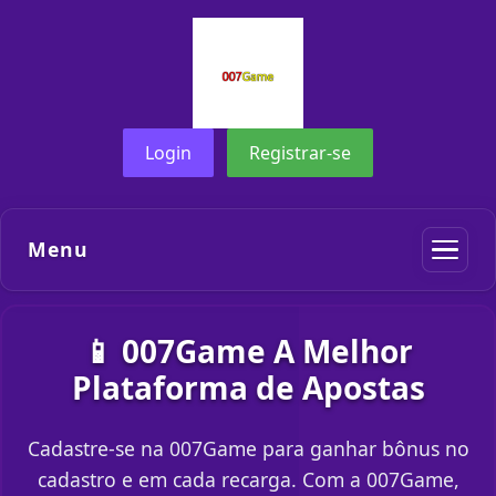
Login
Registrar-se
Menu
📱 007Game A Melhor
Plataforma de Apostas
Cadastre-se na 007Game para ganhar bônus no
cadastro e em cada recarga. Com a 007Game,