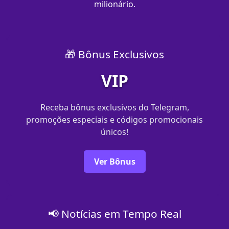
milionário.
🎁 Bônus Exclusivos
VIP
Receba bônus exclusivos do Telegram,
promoções especiais e códigos promocionais
únicos!
Ver Bônus
📢 Notícias em Tempo Real