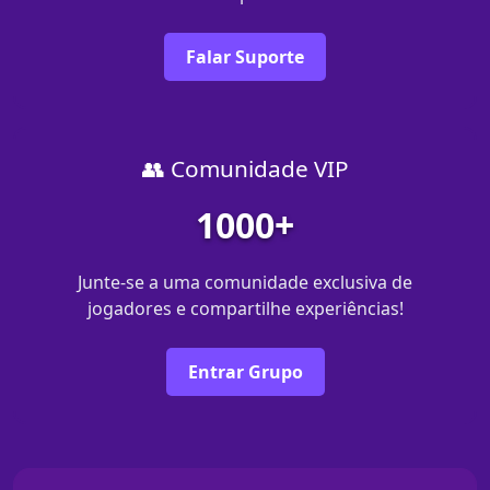
Falar Suporte
👥 Comunidade VIP
1000+
Junte-se a uma comunidade exclusiva de
jogadores e compartilhe experiências!
Entrar Grupo