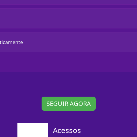
a
aticamente
SEGUIR AGORA
Acessos