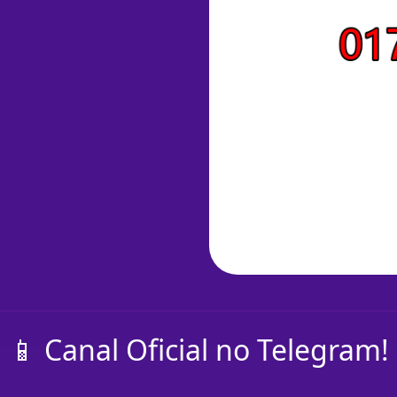
📱 Canal Oficial no Telegram!