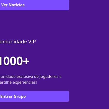
Ver Notícias
Comunidade VIP
1000+
unidade exclusiva de jogadores e
rtilhe experiências!
Entrar Grupo