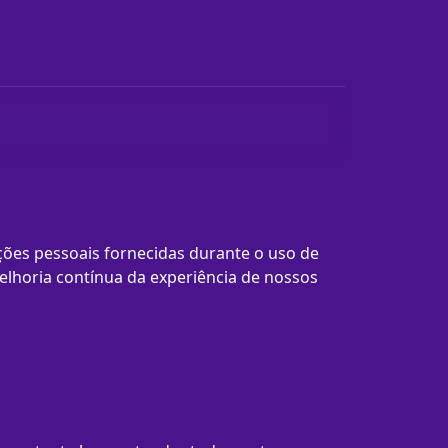
ções pessoais fornecidas durante o uso de
elhoria contínua da experiência de nossos