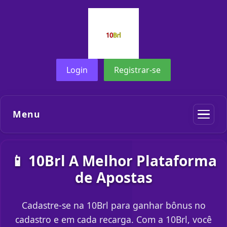
Login
Registrar-se
Menu
📱 10Brl A Melhor Plataforma
de Apostas
Cadastre-se na 10Brl para ganhar bônus no
cadastro e em cada recarga. Com a 10Brl, você