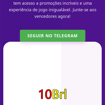
tem acesso a promoções incríveis e uma
experiência de jogo inigualável. Junte-se aos
vencedores agora!
SEGUIR NO TELEGRAM