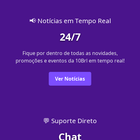
📢 Notícias em Tempo Real
24/7
Fique por dentro de todas as novidades,
promoções e eventos da 10Brl em tempo real!
Ver Notícias
💬 Suporte Direto
Chat