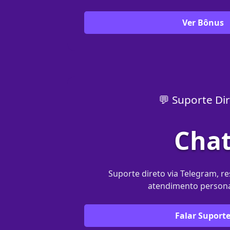
Ver Bônus
💬 Suporte Di
Cha
Suporte direto via Telegram, r
atendimento persona
Falar Suport