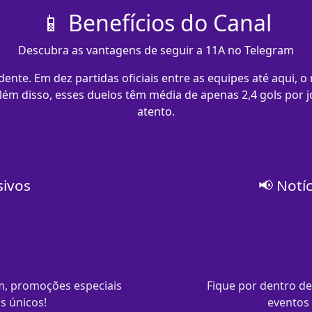
📱 Benefícios do Canal
Descubra as vantagens de seguir a 11A no Telegram
dente. Em dez partidas oficiais entre as equipes até aqui, o
 Além disso, esses duelos têm média de apenas 2,4 gols por
atento.
sivos
📢 Notí
m, promoções especiais
Fique por dentro d
s únicos!
eventos