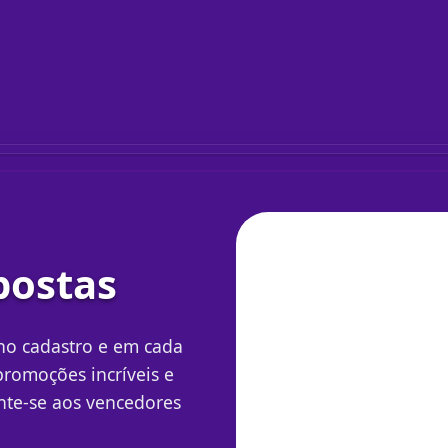
postas
no cadastro e em cada
promoções incríveis e
unte-se aos vencedores