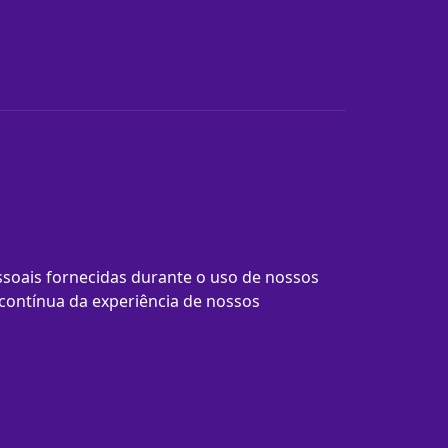
ssoais fornecidas durante o uso de nossos
 contínua da experiência de nossos