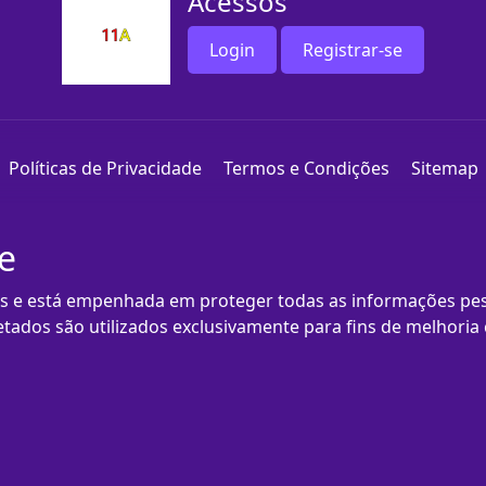
Acessos
Login
Registrar-se
Políticas de Privacidade
Termos e Condições
Sitemap
de
ios e está empenhada em proteger todas as informações pe
tados são utilizados exclusivamente para fins de melhoria