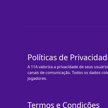
Políticas de Privacida
A 11A valoriza a privacidade de seus usuár
canais de comunicação. Todos os dados cole
jogadores.
Termos e Condições