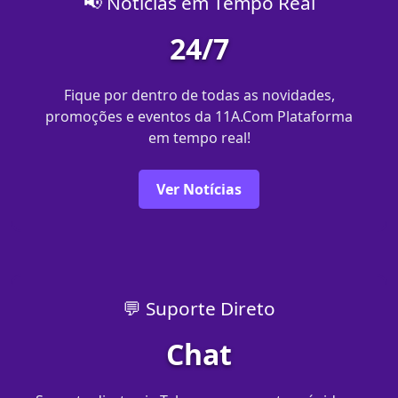
📢 Notícias em Tempo Real
24/7
Fique por dentro de todas as novidades,
promoções e eventos da 11A.Com Plataforma
em tempo real!
Ver Notícias
💬 Suporte Direto
Chat