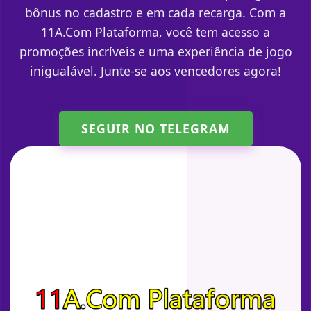
bônus no cadastro e em cada recarga. Com a
11A.Com Plataforma, você tem acesso a
promoções incríveis e uma experiência de jogo
inigualável. Junte-se aos vencedores agora!
SEGUIR NO TELEGRAM