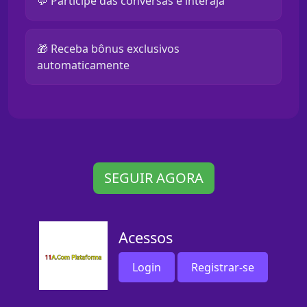
💬 Participe das conversas e interaja
🎁 Receba bônus exclusivos
automaticamente
SEGUIR AGORA
Acessos
Login
Registrar-se