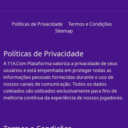
Políticas de Privacidade
Termos e Condições
Sitemap
Políticas de Privacidade
A 11A.Com Plataforma valoriza a privacidade de seus
usuários e está empenhada em proteger todas as
informações pessoais fornecidas durante o uso de
nossos canais de comunicação. Todos os dados
coletados são utilizados exclusivamente para fins de
melhoria contínua da experiência de nossos jogadores.