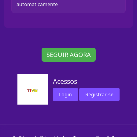
automaticamente
SEGUIR AGORA
Acessos
Login
Registrar-se