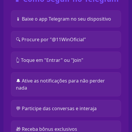
📱 Baixe o app Telegram no seu dispositivo
🔍 Procure por "@11WinOficial"
👆 Toque em "Entrar" ou "Join"
🔔 Ative as notificações para não perder
nada
💬 Participe das conversas e interaja
🎁 Receba bônus exclusivos