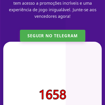
tem acesso a promoções incríveis e uma
experiência de jogo inigualável. Junte-se aos
vencedores agora!
SEGUIR NO TELEGRAM