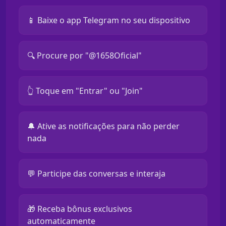
📱 Baixe o app Telegram no seu dispositivo
🔍 Procure por "@1658Oficial"
👆 Toque em "Entrar" ou "Join"
🔔 Ative as notificações para não perder
nada
💬 Participe das conversas e interaja
🎁 Receba bônus exclusivos
automaticamente