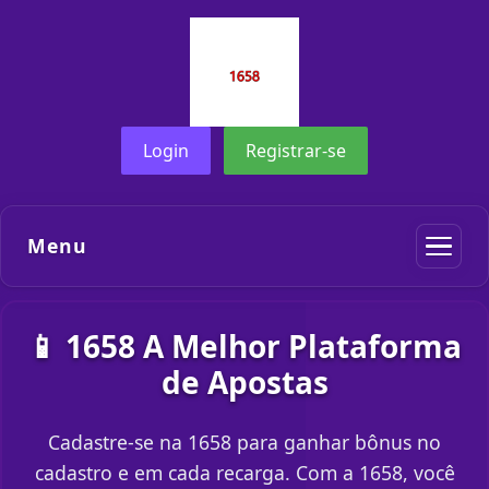
Login
Registrar-se
Menu
📱 1658 A Melhor Plataforma
de Apostas
Cadastre-se na 1658 para ganhar bônus no
cadastro e em cada recarga. Com a 1658, você