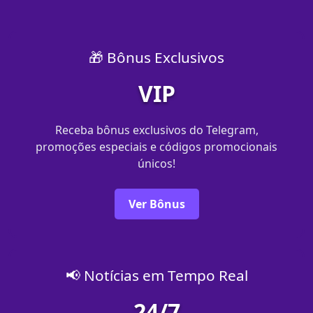
🎁 Bônus Exclusivos
VIP
Receba bônus exclusivos do Telegram,
promoções especiais e códigos promocionais
únicos!
Ver Bônus
📢 Notícias em Tempo Real
24/7