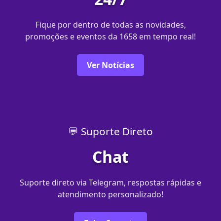
Fique por dentro de todas as novidades,
promoções e eventos da 1658 em tempo real!
Ver Notícias
💬 Suporte Direto
Chat
Suporte direto via Telegram, respostas rápidas e
atendimento personalizado!