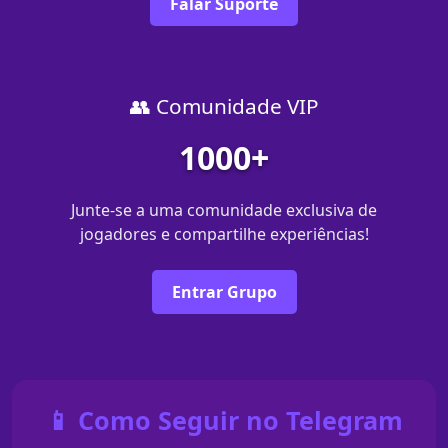
Falar Suporte
👥 Comunidade VIP
1000+
Junte-se a uma comunidade exclusiva de
jogadores e compartilhe experiências!
Entrar Grupo
📱 Como Seguir no Telegram