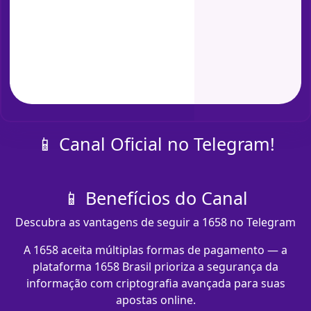
📱 Canal Oficial no Telegram!
📱 Benefícios do Canal
Descubra as vantagens de seguir a 1658 no Telegram
A 1658 aceita múltiplas formas de pagamento — a
plataforma 1658 Brasil prioriza a segurança da
informação com criptografia avançada para suas
apostas online.