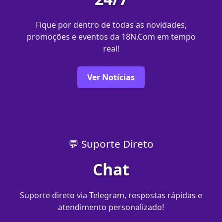
Fique por dentro de todas as novidades,
promoções e eventos da 18N.Com em tempo
real!
Ver Notícias
💬 Suporte Direto
Chat
Suporte direto via Telegram, respostas rápidas e
atendimento personalizado!