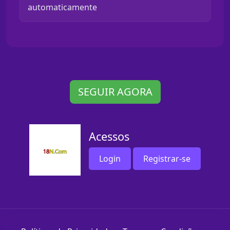
automaticamente
SEGUIR AGORA
Acessos
Login
Registrar-se