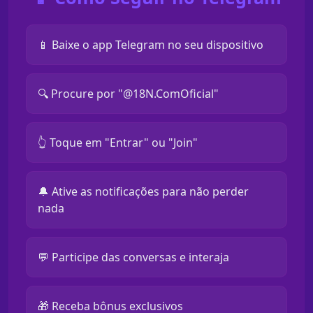
📱 Baixe o app Telegram no seu dispositivo
🔍 Procure por "@18N.ComOficial"
👆 Toque em "Entrar" ou "Join"
🔔 Ative as notificações para não perder
nada
💬 Participe das conversas e interaja
🎁 Receba bônus exclusivos