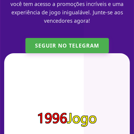
você tem acesso a promoções incríveis e uma
experiência de jogo inigualável. Junte-se aos
vencedores agora!
SEGUIR NO TELEGRAM