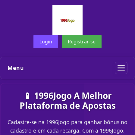
Login
Registrar-se
Menu
📱 1996Jogo A Melhor
Plataforma de Apostas
Cadastre-se na 1996Jogo para ganhar bônus no
cadastro e em cada recarga. Com a 1996Jogo,