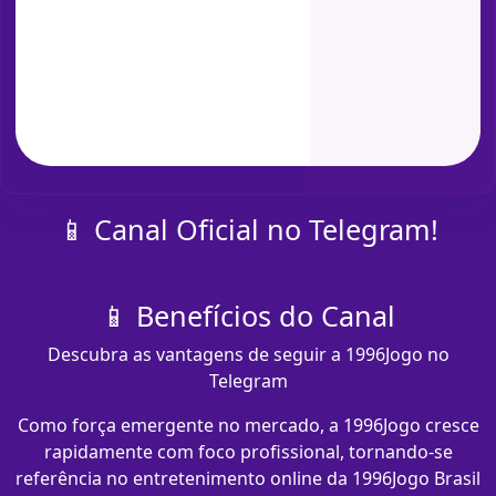
📱 Canal Oficial no Telegram!
📱 Benefícios do Canal
Descubra as vantagens de seguir a 1996Jogo no
Telegram
Como força emergente no mercado, a 1996Jogo cresce
rapidamente com foco profissional, tornando-se
referência no entretenimento online da 1996Jogo Brasil