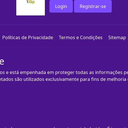
Login
Registrar-se
Políticas de Privacidade
Termos e Condições
Sitemap
de
rios e está empenhada em proteger todas as informações p
tados são utilizados exclusivamente para fins de melhoria