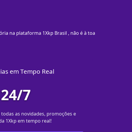
ia na plataforma 1Xkp Brasil , não é à toa
cias em Tempo Real
24/7
e todas as novidades, promoções e
da 1Xkp em tempo real!