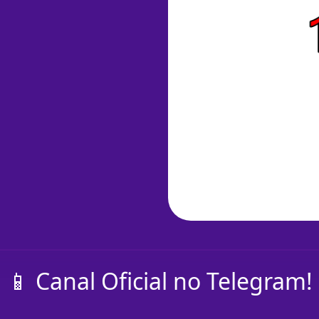
📱 Canal Oficial no Telegram!