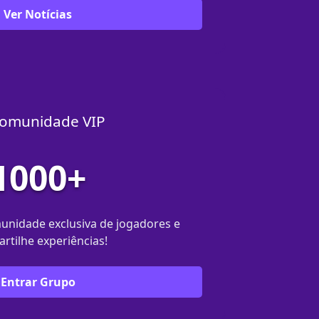
Ver Notícias
Comunidade VIP
1000+
unidade exclusiva de jogadores e
rtilhe experiências!
Entrar Grupo