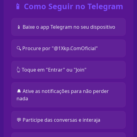
📱 Como Seguir no Telegram
📱 Baixe o app Telegram no seu dispositivo
🔍 Procure por "@1Xkp.ComOficial"
👆 Toque em "Entrar" ou "Join"
🔔 Ative as notificações para não perder
nada
💬 Participe das conversas e interaja