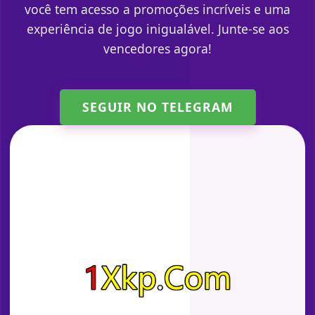
você tem acesso a promoções incríveis e uma
experiência de jogo inigualável. Junte-se aos
vencedores agora!
SEGUIR NO TELEGRAM