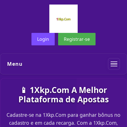
Login
Registrar-se
Menu
📱 1Xkp.Com A Melhor
Plataforma de Apostas
Cadastre-se na 1Xkp.Com para ganhar bônus no
cadastro e em cada recarga. Com a 1Xkp.Com,