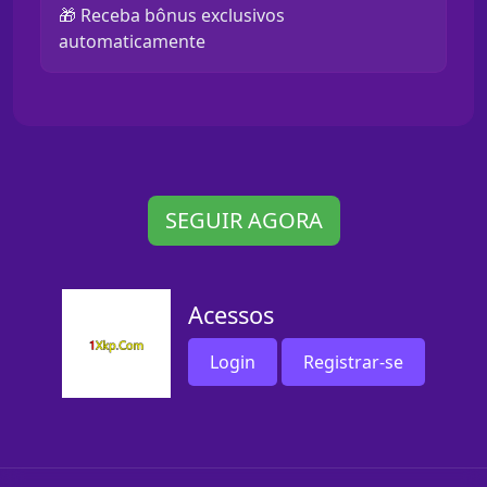
🎁 Receba bônus exclusivos
automaticamente
SEGUIR AGORA
Acessos
Login
Registrar-se