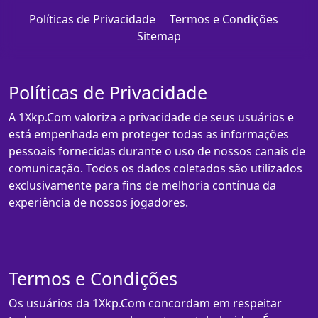
Políticas de Privacidade
Termos e Condições
Sitemap
Políticas de Privacidade
A 1Xkp.Com valoriza a privacidade de seus usuários e
está empenhada em proteger todas as informações
pessoais fornecidas durante o uso de nossos canais de
comunicação. Todos os dados coletados são utilizados
exclusivamente para fins de melhoria contínua da
experiência de nossos jogadores.
Termos e Condições
Os usuários da 1Xkp.Com concordam em respeitar