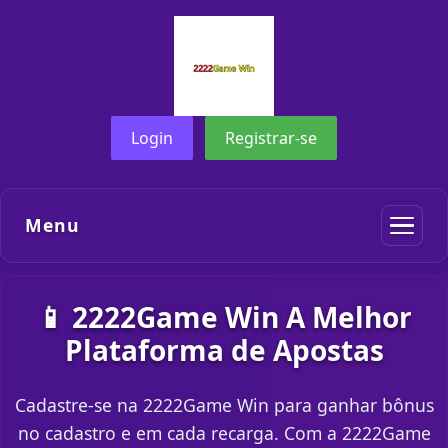
Login
Registrar-se
Menu
📱 2222Game Win A Melhor
Plataforma de Apostas
Cadastre-se na 2222Game Win para ganhar bônus
no cadastro e em cada recarga. Com a 2222Game