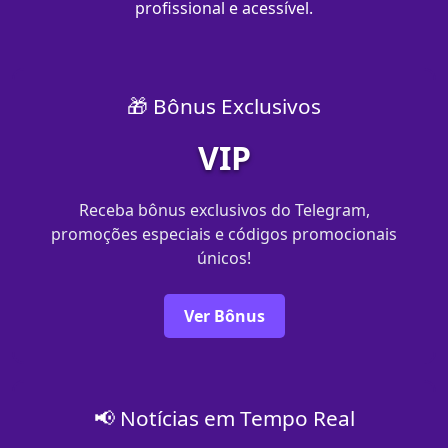
profissional e acessível.
🎁 Bônus Exclusivos
VIP
Receba bônus exclusivos do Telegram,
promoções especiais e códigos promocionais
únicos!
Ver Bônus
📢 Notícias em Tempo Real