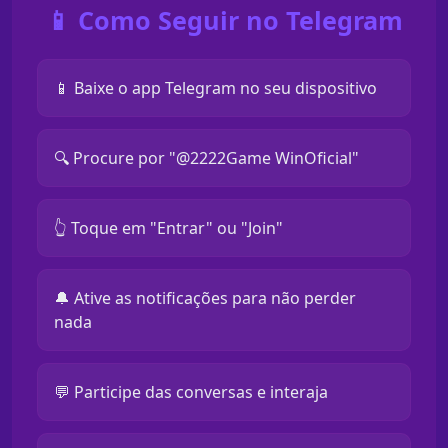
📱 Como Seguir no Telegram
📱 Baixe o app Telegram no seu dispositivo
🔍 Procure por "@2222Game WinOficial"
👆 Toque em "Entrar" ou "Join"
🔔 Ative as notificações para não perder
nada
💬 Participe das conversas e interaja