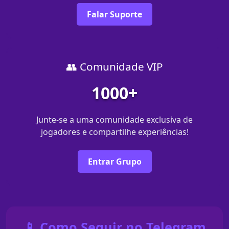
Falar Suporte
👥 Comunidade VIP
1000+
Junte-se a uma comunidade exclusiva de
jogadores e compartilhe experiências!
Entrar Grupo
📱 Como Seguir no Telegram