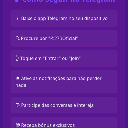
📱 Baixe o app Telegram no seu dispositivo
🔍 Procure por "@27BOficial"
👆 Toque em "Entrar" ou "Join"
🔔 Ative as notificações para não perder
nada
💬 Participe das conversas e interaja
🎁 Receba bônus exclusivos