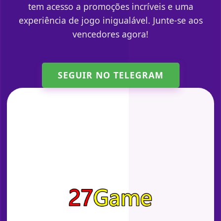
tem acesso a promoções incríveis e uma
experiência de jogo inigualável. Junte-se aos
vencedores agora!
SEGUIR NO TELEGRAM