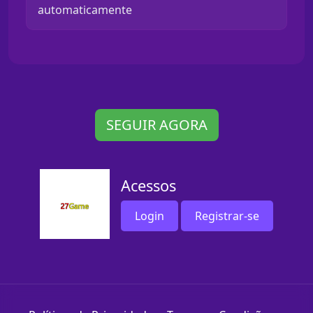
automaticamente
SEGUIR AGORA
Acessos
Login
Registrar-se