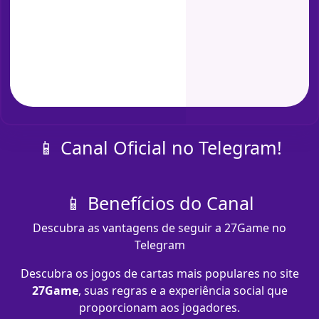
📱 Canal Oficial no Telegram!
📱 Benefícios do Canal
Descubra as vantagens de seguir a 27Game no
Telegram
Descubra os jogos de cartas mais populares no site
27Game
, suas regras e a experiência social que
proporcionam aos jogadores.