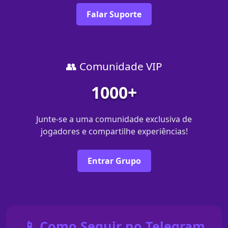
Falar Suporte
👥 Comunidade VIP
1000+
Junte-se a uma comunidade exclusiva de
jogadores e compartilhe experiências!
Entrar Grupo
📱 Como Seguir no Telegram