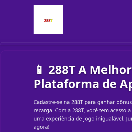
📱 288T A Melhor
Plataforma de A
Cadastre-se na 288T para ganhar bônus
recarga. Com a 288T, você tem acesso a
uma experiência de jogo inigualável. J
agora!