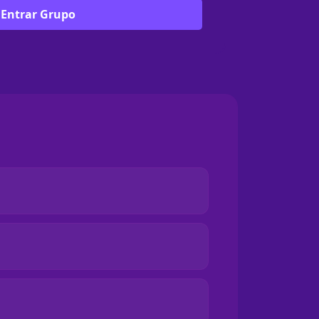
Entrar Grupo