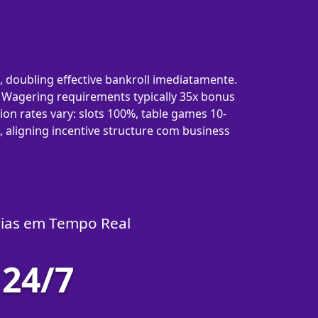
, doubling effective bankroll imediatamente.
. Wagering requirements typically 35x bonus
n rates vary: slots 100%, table games 10-
 aligning incentive structure com business
cias em Tempo Real
24/7