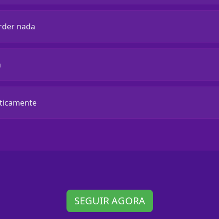
erder nada
a
aticamente
SEGUIR AGORA