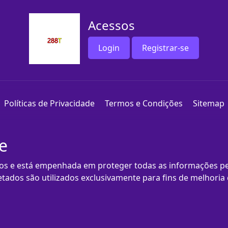
Acessos
Login
Registrar-se
Políticas de Privacidade
Termos e Condições
Sitemap
de
rios e está empenhada em proteger todas as informações p
tados são utilizados exclusivamente para fins de melhoria