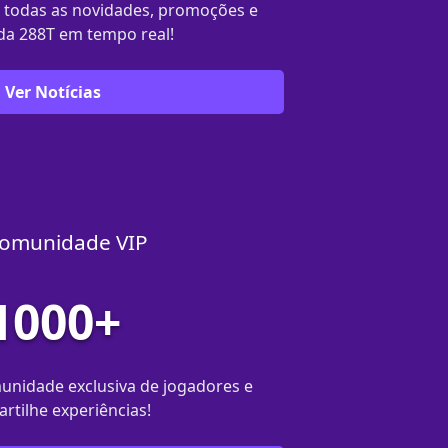
e todas as novidades, promoções e
da 288T em tempo real!
Ver Notícias
Comunidade VIP
1000+
unidade exclusiva de jogadores e
rtilhe experiências!