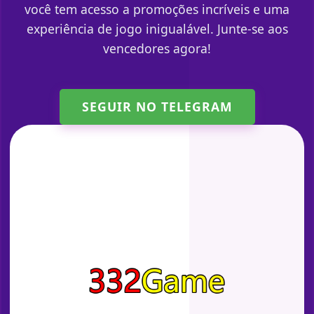
você tem acesso a promoções incríveis e uma
experiência de jogo inigualável. Junte-se aos
vencedores agora!
SEGUIR NO TELEGRAM