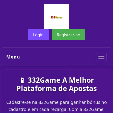
Login
Registrar-se
Menu
📱 332Game A Melhor
Plataforma de Apostas
Cadastre-se na 332Game para ganhar bônus no
cadastro e em cada recarga. Com a 332Game,