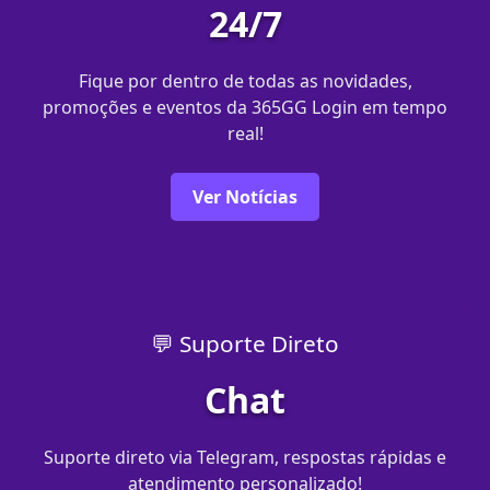
24/7
Fique por dentro de todas as novidades,
promoções e eventos da 365GG Login em tempo
real!
Ver Notícias
💬 Suporte Direto
Chat
Suporte direto via Telegram, respostas rápidas e
atendimento personalizado!