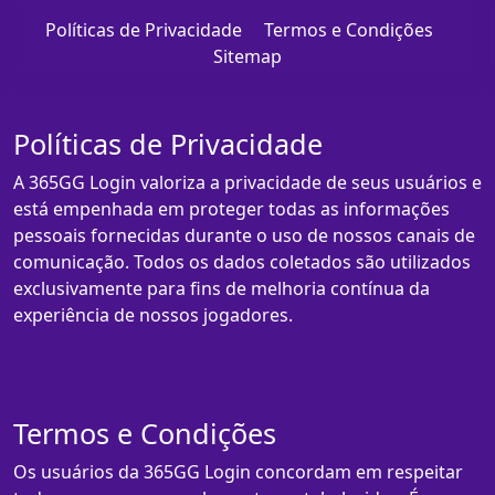
Políticas de Privacidade
Termos e Condições
Sitemap
Políticas de Privacidade
A 365GG Login valoriza a privacidade de seus usuários e
está empenhada em proteger todas as informações
pessoais fornecidas durante o uso de nossos canais de
comunicação. Todos os dados coletados são utilizados
exclusivamente para fins de melhoria contínua da
experiência de nossos jogadores.
Termos e Condições
Os usuários da 365GG Login concordam em respeitar