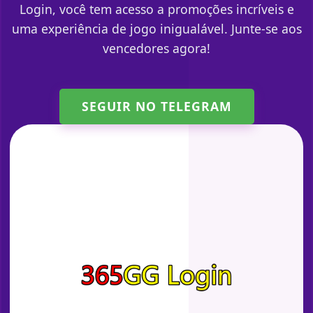
Login, você tem acesso a promoções incríveis e
uma experiência de jogo inigualável. Junte-se aos
vencedores agora!
SEGUIR NO TELEGRAM