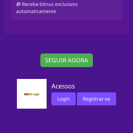
🎁 Receba bônus exclusivos
automaticamente
SEGUIR AGORA
Acessos
Login
Registrar-se