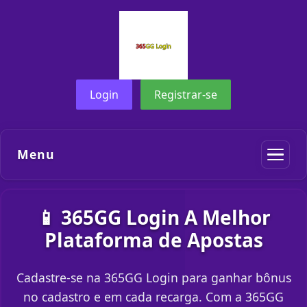
Login
Registrar-se
Menu
📱 365GG Login A Melhor
Plataforma de Apostas
Cadastre-se na 365GG Login para ganhar bônus
no cadastro e em cada recarga. Com a 365GG