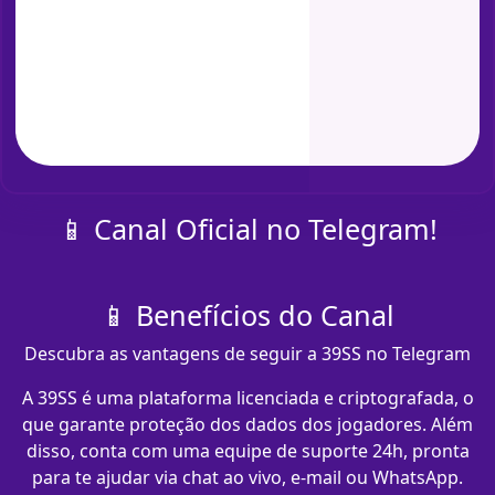
📱 Canal Oficial no Telegram!
📱 Benefícios do Canal
Descubra as vantagens de seguir a 39SS no Telegram
A 39SS é uma plataforma licenciada e criptografada, o
que garante proteção dos dados dos jogadores. Além
disso, conta com uma equipe de suporte 24h, pronta
para te ajudar via chat ao vivo, e-mail ou WhatsApp.