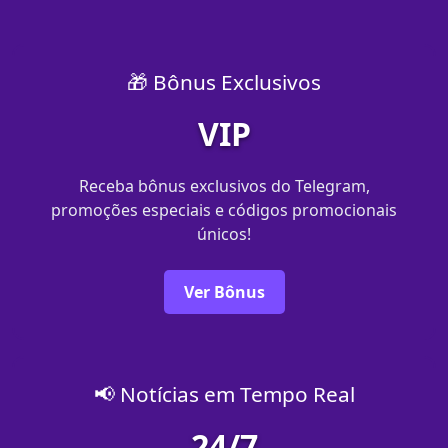
🎁 Bônus Exclusivos
VIP
Receba bônus exclusivos do Telegram,
promoções especiais e códigos promocionais
únicos!
Ver Bônus
📢 Notícias em Tempo Real
24/7