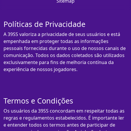
Sitemap
Políticas de Privacidade
A 39SS valoriza a privacidade de seus usuários e está
empenhada em proteger todas as informações
pessoais fornecidas durante o uso de nossos canais de
comunicação. Todos os dados coletados são utilizados
exclusivamente para fins de melhoria contínua da
experiência de nossos jogadores.
Termos e Condições
Os usuários da 39SS concordam em respeitar todas as
regras e regulamentos estabelecidos. É importante ler
e entender todos os termos antes de participar de