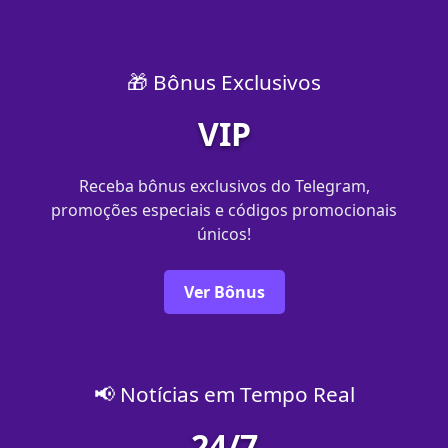
🎁 Bônus Exclusivos
VIP
Receba bônus exclusivos do Telegram,
promoções especiais e códigos promocionais
únicos!
Ver Bônus
📢 Notícias em Tempo Real
24/7