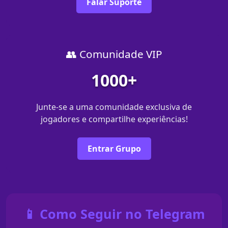
Falar Suporte
👥 Comunidade VIP
1000+
Junte-se a uma comunidade exclusiva de
jogadores e compartilhe experiências!
Entrar Grupo
📱 Como Seguir no Telegram