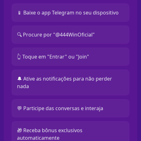
📱 Baixe o app Telegram no seu dispositivo
🔍 Procure por "@444WinOficial"
👆 Toque em "Entrar" ou "Join"
🔔 Ative as notificações para não perder
nada
💬 Participe das conversas e interaja
🎁 Receba bônus exclusivos
automaticamente