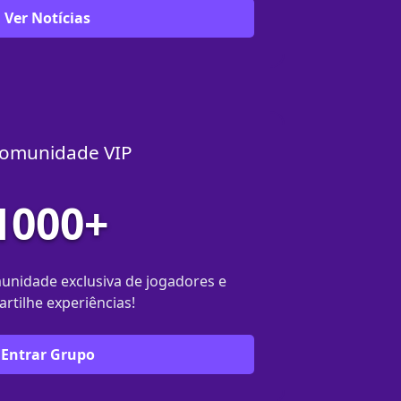
Ver Notícias
Comunidade VIP
1000+
unidade exclusiva de jogadores e
rtilhe experiências!
Entrar Grupo