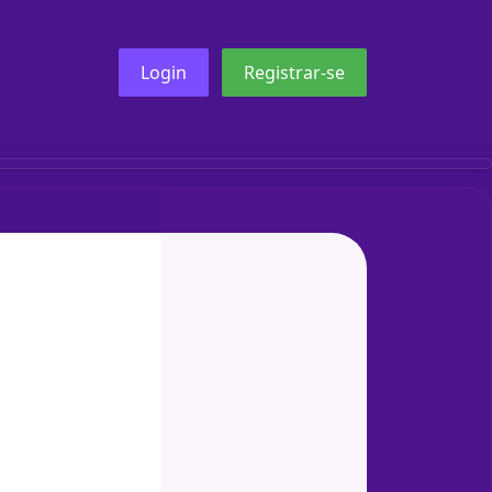
Login
Registrar-se