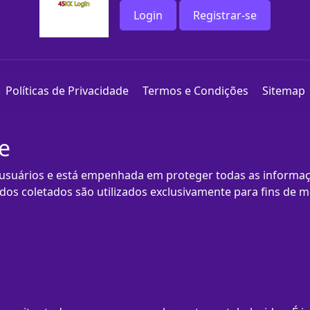
Login
Registrar-se
Políticas de Privacidade
Termos e Condições
Sitemap
de
s usuários e está empenhada em proteger todas as informa
os coletados são utilizados exclusivamente para fins de m