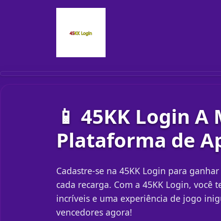
📱 45KK Login A
Plataforma de A
Cadastre-se na 45KK Login para ganhar
cada recarga. Com a 45KK Login, você 
incríveis e uma experiência de jogo inig
vencedores agora!