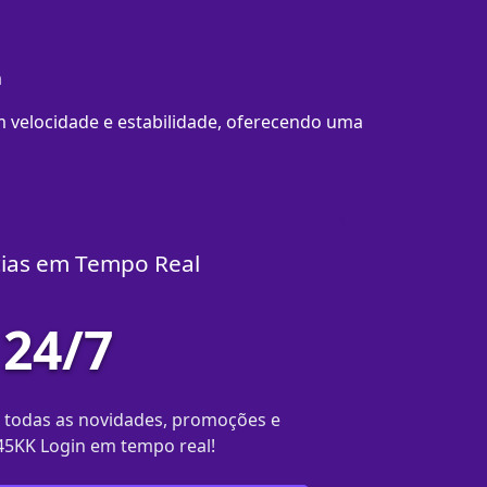
m
 velocidade e estabilidade, oferecendo uma
cias em Tempo Real
24/7
e todas as novidades, promoções e
45KK Login em tempo real!