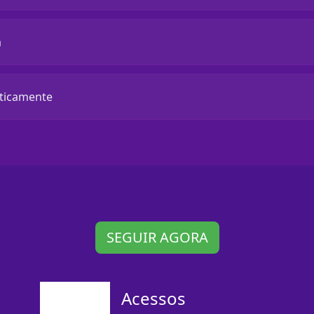
a
aticamente
SEGUIR AGORA
Acessos