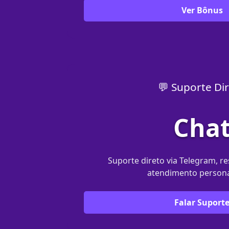
Ver Bônus
💬 Suporte Di
Cha
Suporte direto via Telegram, r
atendimento persona
Falar Suport