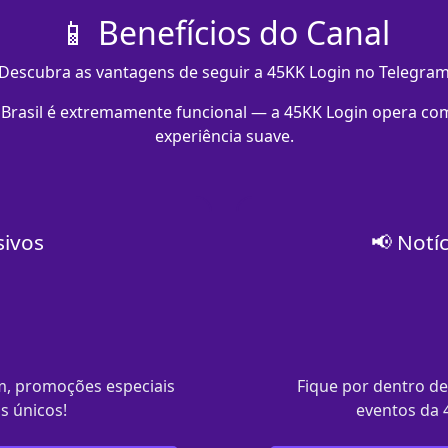
📱 Benefícios do Canal
Descubra as vantagens de seguir a 45KK Login no Telegra
 Brasil é extremamente funcional — a 45KK Login opera com
experiência suave.
sivos
📢 Notí
m, promoções especiais
Fique por dentro d
s únicos!
eventos da 