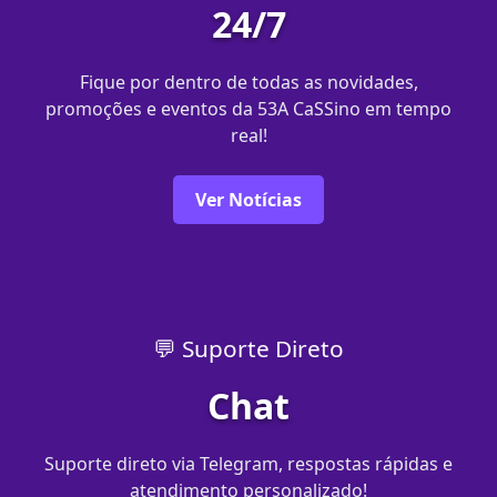
24/7
Fique por dentro de todas as novidades,
promoções e eventos da 53A CaSSino em tempo
real!
Ver Notícias
💬 Suporte Direto
Chat
Suporte direto via Telegram, respostas rápidas e
atendimento personalizado!