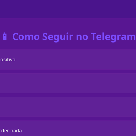
📱 Como Seguir no Telegram
ositivo
erder nada