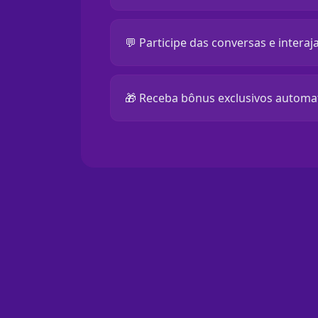
💬 Participe das conversas e interaj
🎁 Receba bônus exclusivos autom