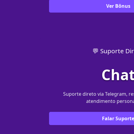
Ver Bônus
💬 Suporte Di
Cha
Suporte direto via Telegram, r
atendimento persona
Falar Suport