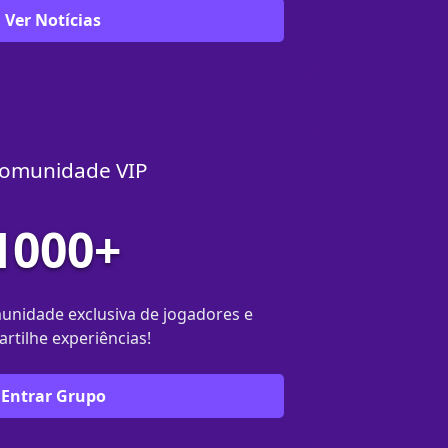
Ver Notícias
Comunidade VIP
1000+
unidade exclusiva de jogadores e
rtilhe experiências!
Entrar Grupo