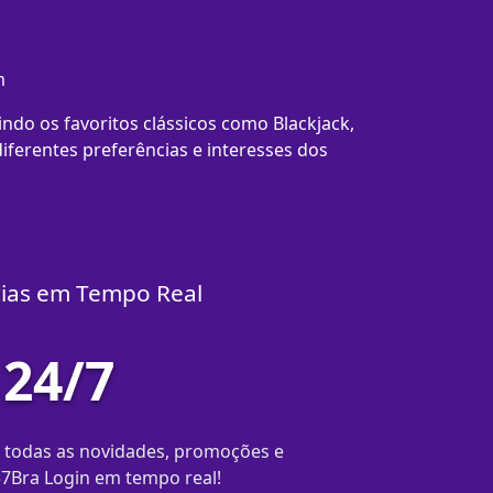
m
indo os favoritos clássicos como Blackjack,
iferentes preferências e interesses dos
cias em Tempo Real
24/7
e todas as novidades, promoções e
57Bra Login em tempo real!