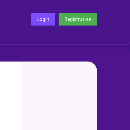
Login
Registrar-se