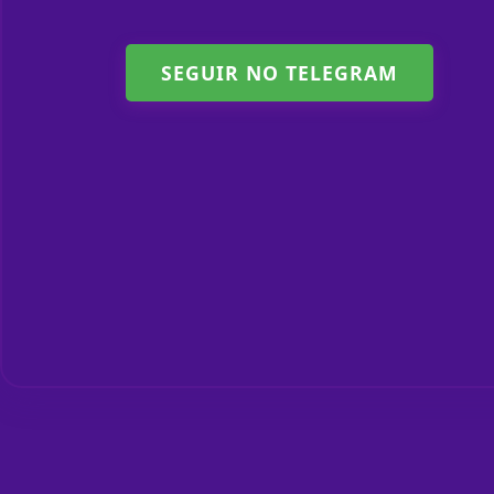
SEGUIR NO TELEGRAM