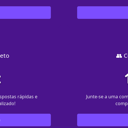
reto
👥 
t
espostas rápidas e
Junte-se a uma com
lizado!
compa
e