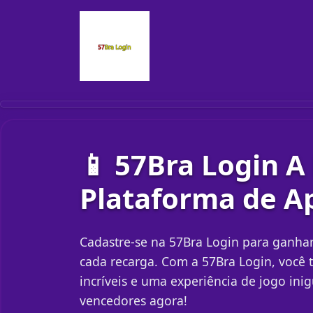
📱 57Bra Login A
Plataforma de A
Cadastre-se na 57Bra Login para ganha
cada recarga. Com a 57Bra Login, você
incríveis e uma experiência de jogo inig
vencedores agora!