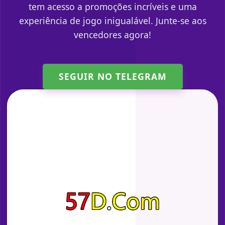
tem acesso a promoções incríveis e uma
experiência de jogo inigualável. Junte-se aos
vencedores agora!
SEGUIR NO TELEGRAM