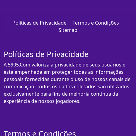
Políticas de Privacidade
Termos e Condições
Sitemap
Políticas de Privacidade
A 5905.Com valoriza a privacidade de seus usuários e
está empenhada em proteger todas as informações
pessoais fornecidas durante o uso de nossos canais de
comunicação. Todos os dados coletados são utilizados
exclusivamente para fins de melhoria contínua da
experiência de nossos jogadores.
Termos e Condições