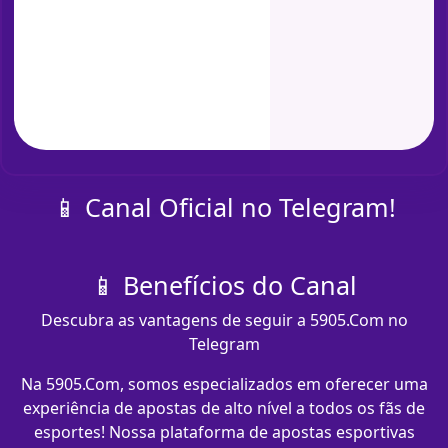
📱 Canal Oficial no Telegram!
📱 Benefícios do Canal
Descubra as vantagens de seguir a 5905.Com no
Telegram
Na 5905.Com, somos especializados em oferecer uma
experiência de apostas de alto nível a todos os fãs de
esportes! Nossa plataforma de apostas esportivas