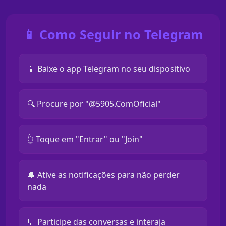
📱 Como Seguir no Telegram
📱 Baixe o app Telegram no seu dispositivo
🔍 Procure por "@5905.ComOficial"
👆 Toque em "Entrar" ou "Join"
🔔 Ative as notificações para não perder
nada
💬 Participe das conversas e interaja