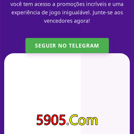
você tem acesso a promoções incríveis e uma
experiência de jogo inigualável. Junte-se aos
vencedores agora!
SEGUIR NO TELEGRAM