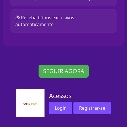
🎁 Receba bônus exclusivos
automaticamente
SEGUIR AGORA
Acessos
Login
Registrar-se