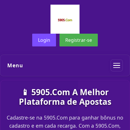
Login
Registrar-se
Menu
📱 5905.Com A Melhor
Plataforma de Apostas
Cadastre-se na 5905.Com para ganhar bônus no
cadastro e em cada recarga. Com a 5905.Com,