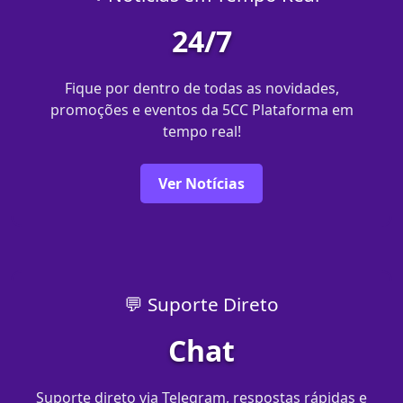
24/7
Fique por dentro de todas as novidades,
promoções e eventos da 5CC Plataforma em
tempo real!
Ver Notícias
💬 Suporte Direto
Chat
Suporte direto via Telegram, respostas rápidas e