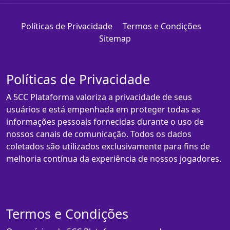
Políticas de Privacidade
Termos e Condições
Sitemap
Políticas de Privacidade
A 5CC Plataforma valoriza a privacidade de seus
usuários e está empenhada em proteger todas as
informações pessoais fornecidas durante o uso de
nossos canais de comunicação. Todos os dados
coletados são utilizados exclusivamente para fins de
melhoria contínua da experiência de nossos jogadores.
Termos e Condições