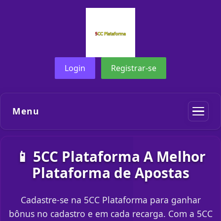
Login
Registrar-se
Menu
📱 5CC Plataforma A Melhor
Plataforma de Apostas
Cadastre-se na 5CC Plataforma para ganhar
bônus no cadastro e em cada recarga. Com a 5CC