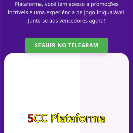
Plataforma, você tem acesso a promoções
incríveis e uma experiência de jogo inigualável.
Junte-se aos vencedores agora!
SEGUIR NO TELEGRAM