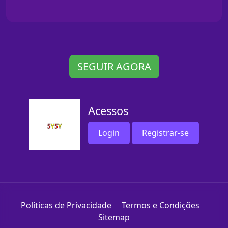
SEGUIR AGORA
Acessos
Login
Registrar-se
Políticas de Privacidade
Termos e Condições
Sitemap