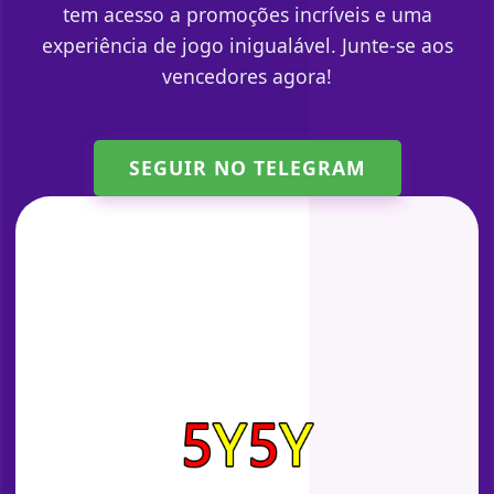
tem acesso a promoções incríveis e uma
experiência de jogo inigualável. Junte-se aos
vencedores agora!
SEGUIR NO TELEGRAM