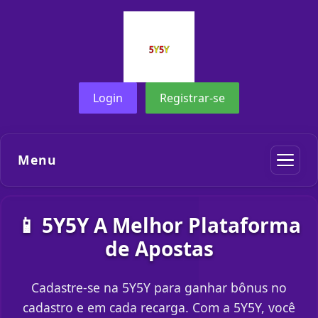
Login
Registrar-se
Menu
📱 5Y5Y A Melhor Plataforma
de Apostas
Cadastre-se na 5Y5Y para ganhar bônus no
cadastro e em cada recarga. Com a 5Y5Y, você