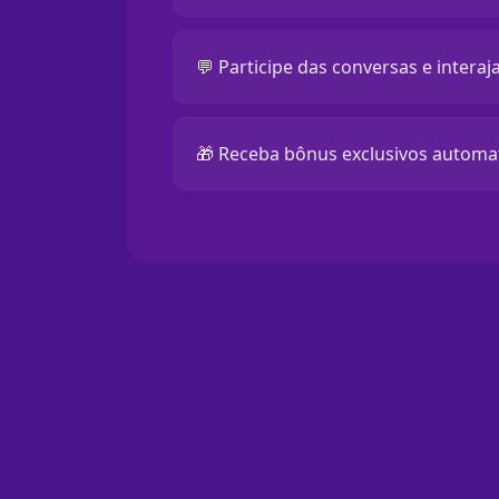
💬 Participe das conversas e interaj
🎁 Receba bônus exclusivos autom