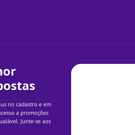
hor
postas
us no cadastro e em
acesso a promoções
ualável. Junte-se aos