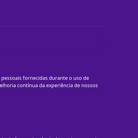
 pessoais fornecidas durante o uso de
elhoria contínua da experiência de nossos