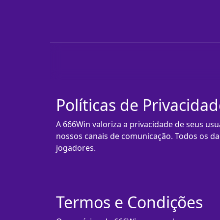
Políticas de Privacida
A 666Win valoriza a privacidade de seus us
nossos canais de comunicação. Todos os dad
jogadores.
Termos e Condições