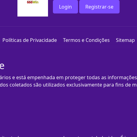
Login
Registrar-se
Políticas de Privacidade
Termos e Condições
Sitemap
de
uários e está empenhada em proteger todas as informações
os coletados são utilizados exclusivamente para fins de m