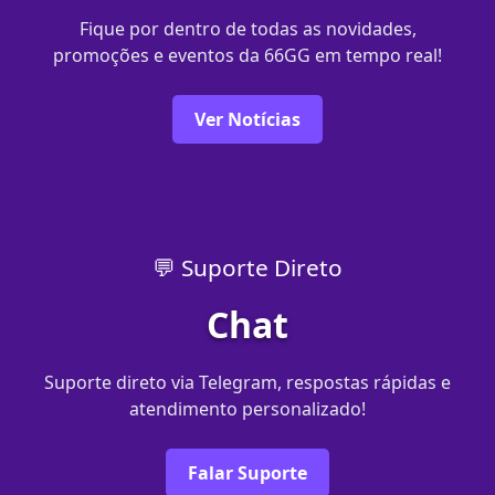
Fique por dentro de todas as novidades,
promoções e eventos da 66GG em tempo real!
Ver Notícias
💬 Suporte Direto
Chat
Suporte direto via Telegram, respostas rápidas e
atendimento personalizado!
Falar Suporte