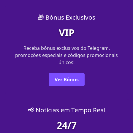
🎁 Bônus Exclusivos
VIP
Receba bônus exclusivos do Telegram,
promoções especiais e códigos promocionais
únicos!
Ver Bônus
📢 Notícias em Tempo Real
24/7