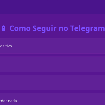
📱 Como Seguir no Telegram
ositivo
erder nada