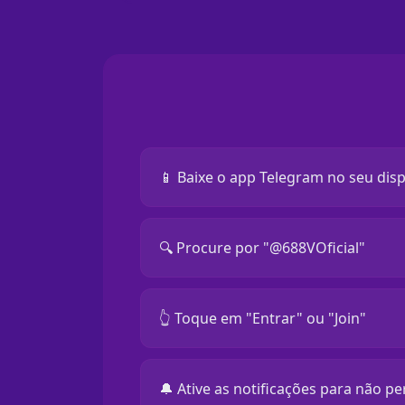
📱 Baixe o app Telegram no seu disp
🔍 Procure por "@688VOficial"
👆 Toque em "Entrar" ou "Join"
🔔 Ative as notificações para não p