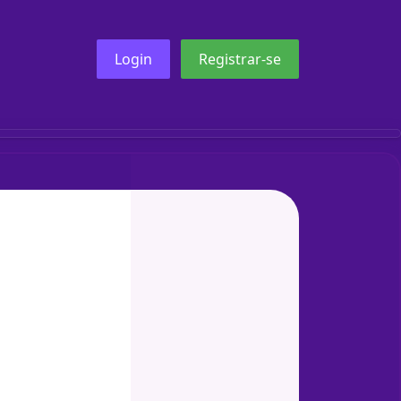
Login
Registrar-se