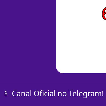
📱 Canal Oficial no Telegram!