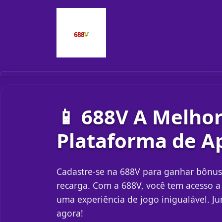
📱 688V A Melho
Plataforma de A
Cadastre-se na 688V para ganhar bônus
recarga. Com a 688V, você tem acesso a
uma experiência de jogo inigualável. J
agora!