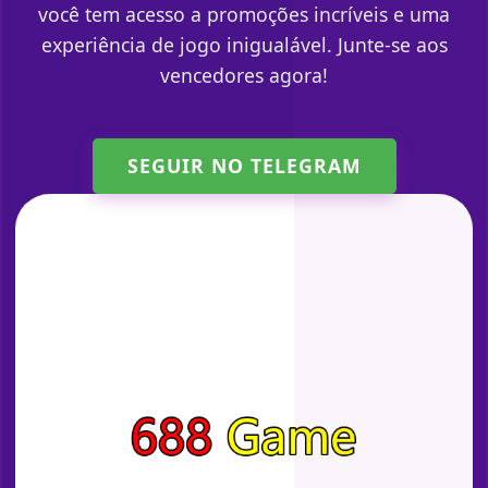
você tem acesso a promoções incríveis e uma
experiência de jogo inigualável. Junte-se aos
vencedores agora!
SEGUIR NO TELEGRAM