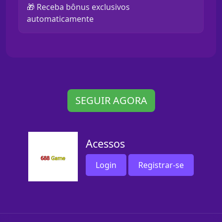
🎁 Receba bônus exclusivos
automaticamente
SEGUIR AGORA
Acessos
Login
Registrar-se