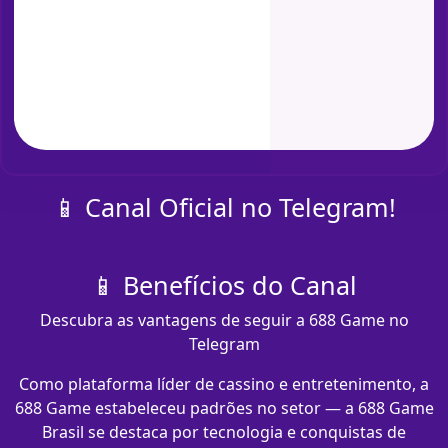
📱 Canal Oficial no Telegram!
📱 Benefícios do Canal
Descubra as vantagens de seguir a 688 Game no
Telegram
Como plataforma líder de cassino e entretenimento, a
688 Game estabeleceu padrões no setor — a 688 Game
Brasil se destaca por tecnologia e conquistas de