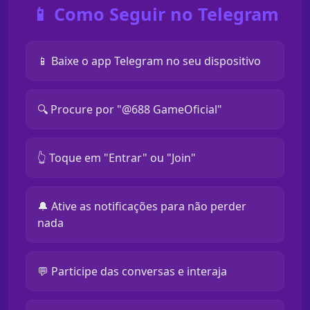
📱 Como Seguir no Telegram
📱 Baixe o app Telegram no seu dispositivo
🔍 Procure por "@688 GameOficial"
👆 Toque em "Entrar" ou "Join"
🔔 Ative as notificações para não perder
nada
💬 Participe das conversas e interaja