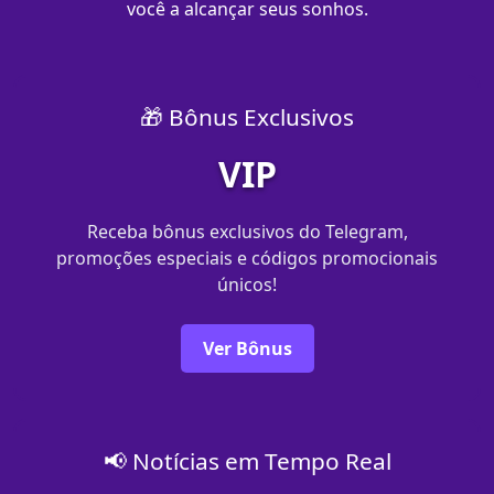
você a alcançar seus sonhos.
🎁 Bônus Exclusivos
VIP
Receba bônus exclusivos do Telegram,
promoções especiais e códigos promocionais
únicos!
Ver Bônus
📢 Notícias em Tempo Real