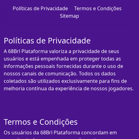
Políticas de Privacidade
Termos e Condições
Sitemap
Políticas de Privacidade
A 68Brl Plataforma valoriza a privacidade de seus
usuários e está empenhada em proteger todas as
informações pessoais fornecidas durante o uso de
nossos canais de comunicação. Todos os dados
coletados são utilizados exclusivamente para fins de
melhoria contínua da experiência de nossos jogadores.
Termos e Condições
Os usuários da 68Brl Plataforma concordam em