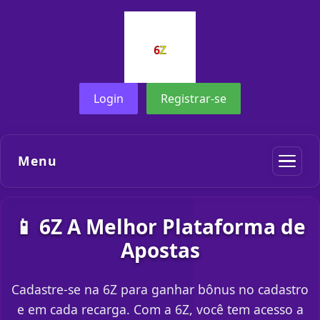
Login
Registrar-se
Menu
📱 6Z A Melhor Plataforma de
Apostas
Cadastre-se na 6Z para ganhar bônus no cadastro
e em cada recarga. Com a 6Z, você tem acesso a