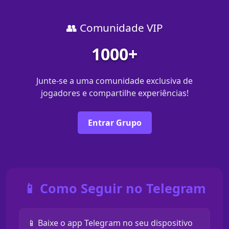
👥 Comunidade VIP
1000+
Junte-se a uma comunidade exclusiva de
jogadores e compartilhe experiências!
Entrar Grupo
📱 Como Seguir no Telegram
📱 Baixe o app Telegram no seu dispositivo