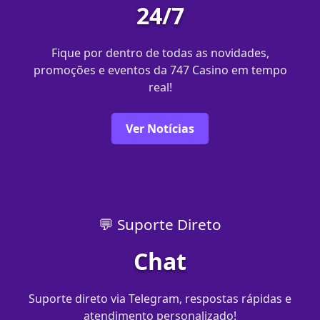
24/7
Fique por dentro de todas as novidades,
promoções e eventos da 747 Casino em tempo
real!
Ver Notícias
💬 Suporte Direto
Chat
Suporte direto via Telegram, respostas rápidas e
atendimento personalizado!