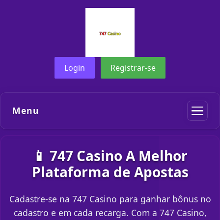
Login
Registrar-se
Menu
📱 747 Casino A Melhor
Plataforma de Apostas
Cadastre-se na 747 Casino para ganhar bônus no
cadastro e em cada recarga. Com a 747 Casino,