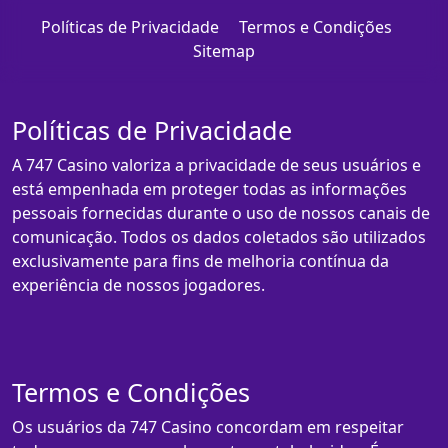
Políticas de Privacidade
Termos e Condições
Sitemap
Políticas de Privacidade
A 747 Casino valoriza a privacidade de seus usuários e
está empenhada em proteger todas as informações
pessoais fornecidas durante o uso de nossos canais de
comunicação. Todos os dados coletados são utilizados
exclusivamente para fins de melhoria contínua da
experiência de nossos jogadores.
Termos e Condições
Os usuários da 747 Casino concordam em respeitar