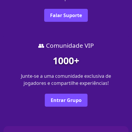
Falar Suporte
👥 Comunidade VIP
1000+
Junte-se a uma comunidade exclusiva de
jogadores e compartilhe experiências!
Entrar Grupo