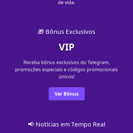
de vida.
🎁 Bônus Exclusivos
VIP
Receba bônus exclusivos do Telegram,
promoções especiais e códigos promocionais
únicos!
Ver Bônus
📢 Notícias em Tempo Real