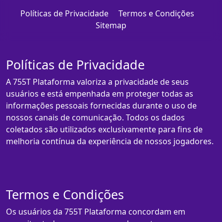
Políticas de Privacidade
Termos e Condições
Sitemap
Políticas de Privacidade
A 755T Plataforma valoriza a privacidade de seus
usuários e está empenhada em proteger todas as
informações pessoais fornecidas durante o uso de
nossos canais de comunicação. Todos os dados
coletados são utilizados exclusivamente para fins de
melhoria contínua da experiência de nossos jogadores.
Termos e Condições
Os usuários da 755T Plataforma concordam em