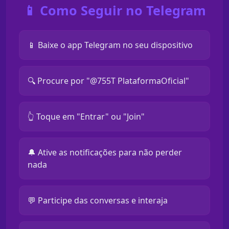
📱 Como Seguir no Telegram
📱 Baixe o app Telegram no seu dispositivo
🔍 Procure por "@755T PlataformaOficial"
👆 Toque em "Entrar" ou "Join"
🔔 Ative as notificações para não perder
nada
💬 Participe das conversas e interaja