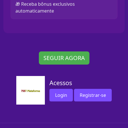
🎁 Receba bônus exclusivos
automaticamente
SEGUIR AGORA
Acessos
Login
Registrar-se