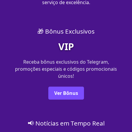
serviço de excelência.
🎁 Bônus Exclusivos
VIP
Receba bônus exclusivos do Telegram,
promoções especiais e códigos promocionais
únicos!
Ver Bônus
📢 Notícias em Tempo Real