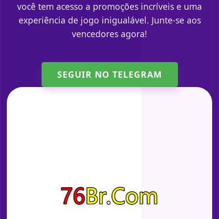
você tem acesso a promoções incríveis e uma
experiência de jogo inigualável. Junte-se aos
vencedores agora!
SEGUIR NO TELEGRAM