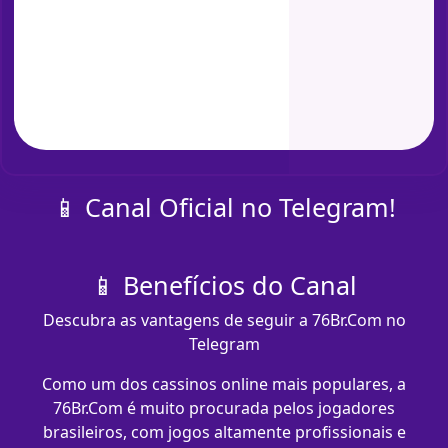
📱 Canal Oficial no Telegram!
📱 Benefícios do Canal
Descubra as vantagens de seguir a 76Br.Com no
Telegram
Como um dos cassinos online mais populares, a
76Br.Com é muito procurada pelos jogadores
brasileiros, com jogos altamente profissionais e