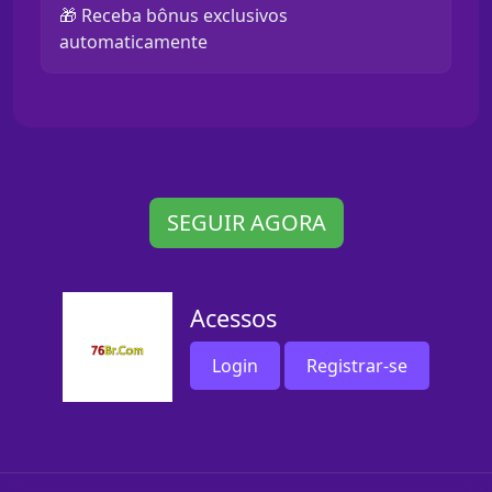
🎁 Receba bônus exclusivos
automaticamente
SEGUIR AGORA
Acessos
Login
Registrar-se