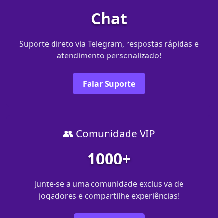
Chat
Suporte direto via Telegram, respostas rápidas e
atendimento personalizado!
Falar Suporte
👥 Comunidade VIP
1000+
Junte-se a uma comunidade exclusiva de
jogadores e compartilhe experiências!