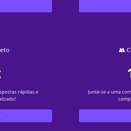
reto
👥 
t
espostas rápidas e
Junte-se a uma com
lizado!
compa
e