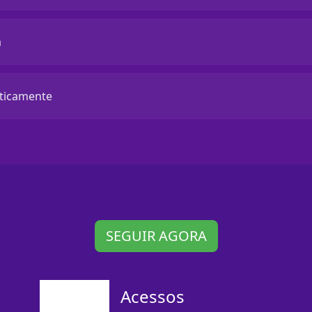
a
aticamente
SEGUIR AGORA
Acessos