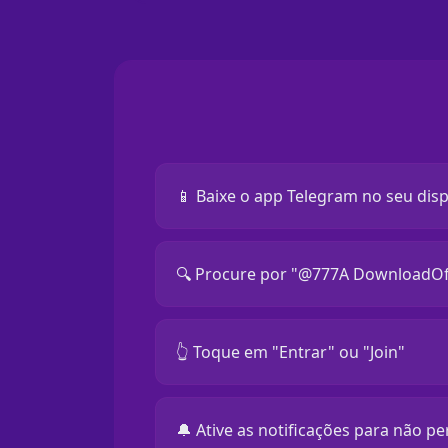
📱 Baixe o app Telegram no seu disp
🔍 Procure por "@777A DownloadOfi
👆 Toque em "Entrar" ou "Join"
🔔 Ative as notificações para não p