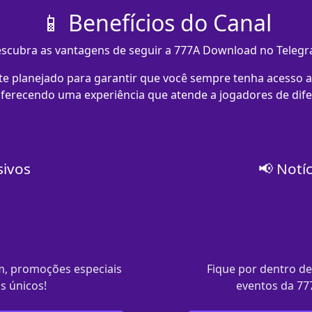
📱 Benefícios do Canal
scubra as vantagens de seguir a 777A Download no Teleg
e planejado para garantir que você sempre tenha acesso ao
, oferecendo uma experiência que atende a jogadores de dife
sivos
📢 Notí
m, promoções especiais
Fique por dentro d
s únicos!
eventos da 77