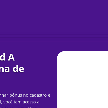
d A
ma de
nhar bônus no cadastro e
, você tem acesso a