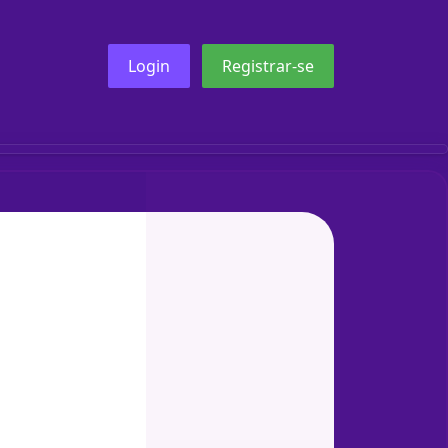
Login
Registrar-se