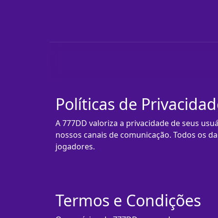
Políticas de Privacida
A 777DD valoriza a privacidade de seus us
nossos canais de comunicação. Todos os dad
jogadores.
Termos e Condições