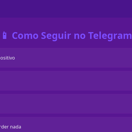
📱 Como Seguir no Telegram
ositivo
erder nada