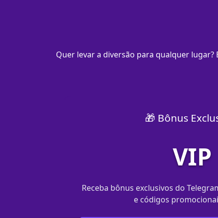
Quer levar a diversão para qualquer lugar? 
🎁 Bônus Exclu
VIP
Receba bônus exclusivos do Telegra
e códigos promocionai