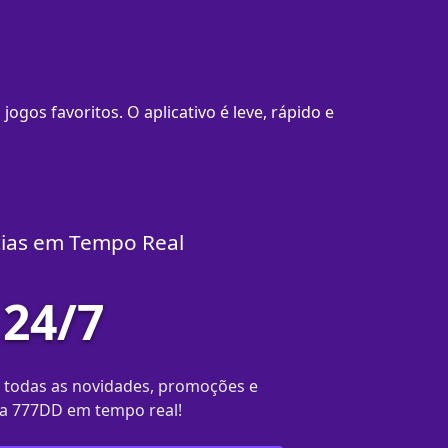
gos favoritos. O aplicativo é leve, rápido e
cias em Tempo Real
24/7
e todas as novidades, promoções e
a 777DD em tempo real!