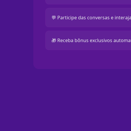
💬 Participe das conversas e interaj
🎁 Receba bônus exclusivos autom