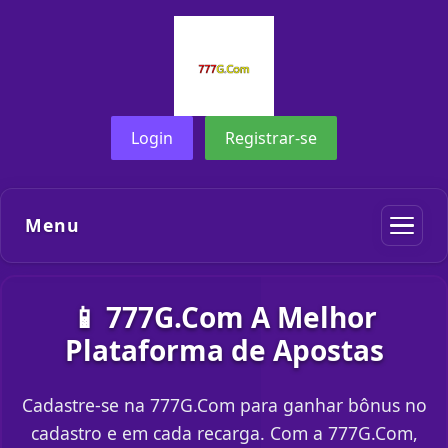
Login
Registrar-se
Menu
📱 777G.Com A Melhor
Plataforma de Apostas
Cadastre-se na 777G.Com para ganhar bônus no
cadastro e em cada recarga. Com a 777G.Com,