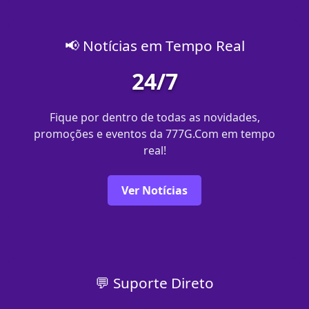
📢 Notícias em Tempo Real
24/7
Fique por dentro de todas as novidades,
promoções e eventos da 777G.Com em tempo
real!
Ver Notícias
💬 Suporte Direto