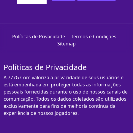
Políticas de Privacidade
Termos e Condições
Sitemap
Políticas de Privacidade
A 777G.Com valoriza a privacidade de seus usuários e
está empenhada em proteger todas as informações
pessoais fornecidas durante o uso de nossos canais de
comunicação. Todos os dados coletados são utilizados
exclusivamente para fins de melhoria contínua da
experiência de nossos jogadores.