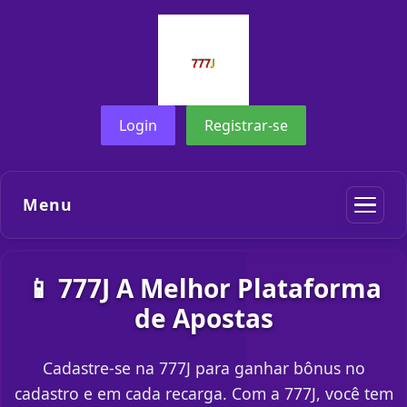
Login
Registrar-se
Menu
📱 777J A Melhor Plataforma
de Apostas
Cadastre-se na 777J para ganhar bônus no
cadastro e em cada recarga. Com a 777J, você tem