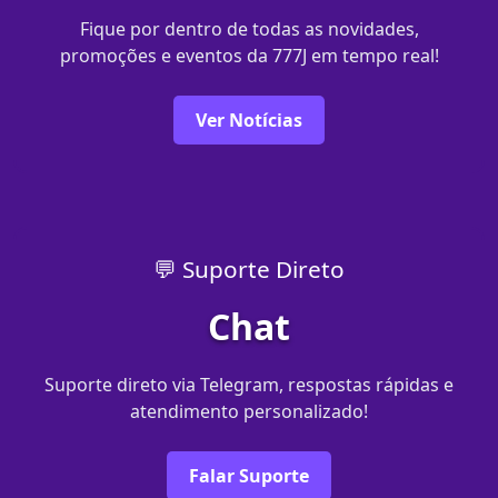
Fique por dentro de todas as novidades,
promoções e eventos da 777J em tempo real!
Ver Notícias
💬 Suporte Direto
Chat
Suporte direto via Telegram, respostas rápidas e
atendimento personalizado!
Falar Suporte