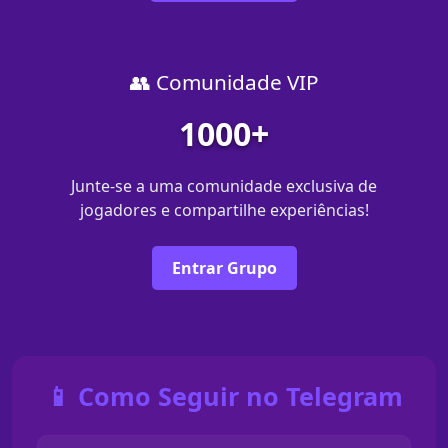
👥 Comunidade VIP
1000+
Junte-se a uma comunidade exclusiva de
jogadores e compartilhe experiências!
Entrar Grupo
📱 Como Seguir no Telegram