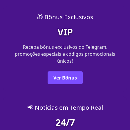
🎁 Bônus Exclusivos
VIP
Receba bônus exclusivos do Telegram,
promoções especiais e códigos promocionais
únicos!
Ver Bônus
📢 Notícias em Tempo Real
24/7