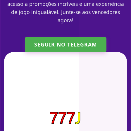
acesso a promoções incríveis e uma experiência
de jogo inigualável. Junte-se aos vencedores
agora!
SEGUIR NO TELEGRAM