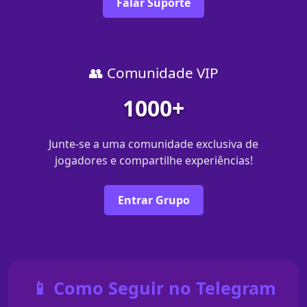
Falar Suporte
👥 Comunidade VIP
1000+
Junte-se a uma comunidade exclusiva de
jogadores e compartilhe experiências!
Entrar Grupo
📱 Como Seguir no Telegram