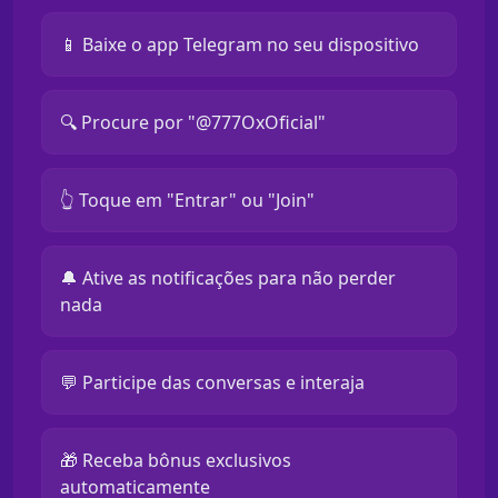
📱 Baixe o app Telegram no seu dispositivo
🔍 Procure por "@777OxOficial"
👆 Toque em "Entrar" ou "Join"
🔔 Ative as notificações para não perder
nada
💬 Participe das conversas e interaja
🎁 Receba bônus exclusivos
automaticamente