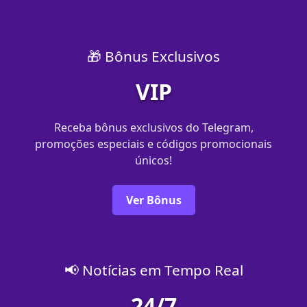
🎁 Bônus Exclusivos
VIP
Receba bônus exclusivos do Telegram,
promoções especiais e códigos promocionais
únicos!
Ver Bônus
📢 Notícias em Tempo Real
24/7