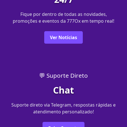
Fique por dentro de todas as novidades,
promoções e eventos da 777Ox em tempo real!
Ver Notícias
💬 Suporte Direto
Chat
Suporte direto via Telegram, respostas rápidas e
atendimento personalizado!