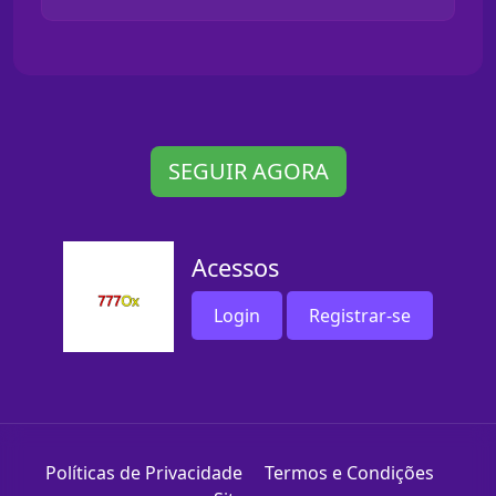
SEGUIR AGORA
Acessos
Login
Registrar-se
Políticas de Privacidade
Termos e Condições