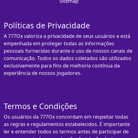
Sitemap
Políticas de Privacidade
A 777Ox valoriza a privacidade de seus usuários e está
empenhada em proteger todas as informações
pessoais fornecidas durante o uso de nossos canais de
comunicação. Todos os dados coletados são utilizados
exclusivamente para fins de melhoria contínua da
experiência de nossos jogadores.
Termos e Condições
Os usuários da 777Ox concordam em respeitar todas
as regras e regulamentos estabelecidos. É importante
ler e entender todos os termos antes de participar de