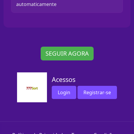
automaticamente
SEGUIR AGORA
Acessos
Login
Registrar-se