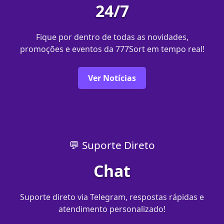
24/7
Fique por dentro de todas as novidades,
promoções e eventos da 777Sort em tempo real!
Ver Notícias
💬 Suporte Direto
Chat
Suporte direto via Telegram, respostas rápidas e
atendimento personalizado!