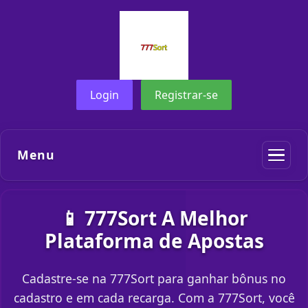
Login
Registrar-se
Menu
📱 777Sort A Melhor
Plataforma de Apostas
Cadastre-se na 777Sort para ganhar bônus no
cadastro e em cada recarga. Com a 777Sort, você