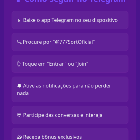
📱 Baixe o app Telegram no seu dispositivo
🔍 Procure por "@777SortOficial"
👆 Toque em "Entrar" ou "Join"
🔔 Ative as notificações para não perder
nada
💬 Participe das conversas e interaja
🎁 Receba bônus exclusivos