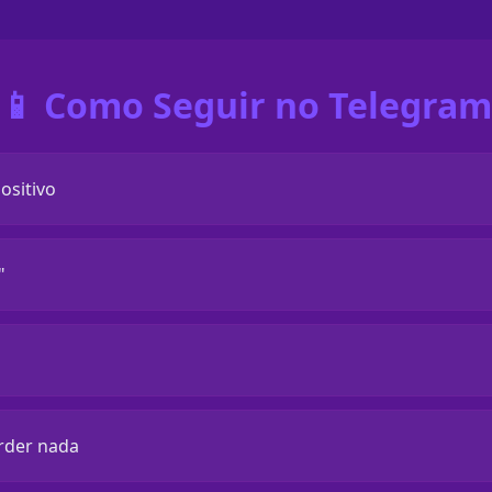
📱 Como Seguir no Telegram
ositivo
"
erder nada