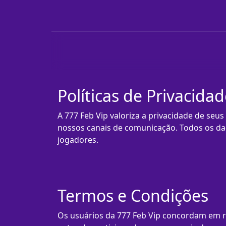
Políticas de Privacida
A 777 Feb Vip valoriza a privacidade de se
nossos canais de comunicação. Todos os dad
jogadores.
Termos e Condições
Os usuários da 777 Feb Vip concordam em re