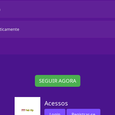
a
aticamente
SEGUIR AGORA
Acessos
Login
Registrar-se