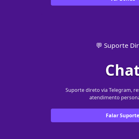
💬 Suporte Di
Cha
Suporte direto via Telegram, r
atendimento persona
Falar Suport