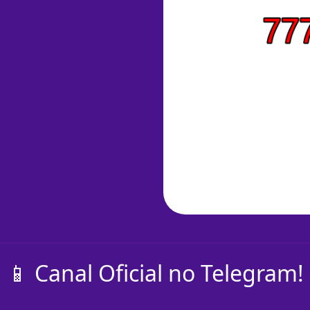
📱 Canal Oficial no Telegram!