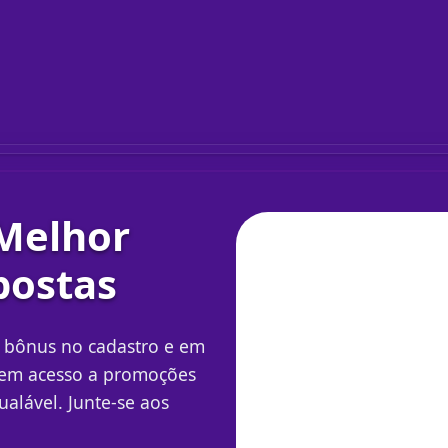
 Melhor
postas
r bônus no cadastro e em
 tem acesso a promoções
ualável. Junte-se aos