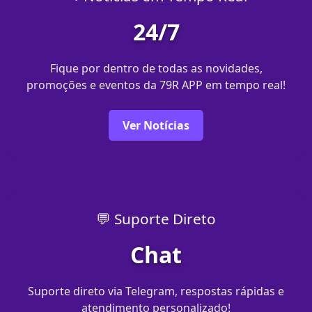
24/7
Fique por dentro de todas as novidades,
promoções e eventos da 79R APP em tempo real!
Ver Notícias
💬 Suporte Direto
Chat
Suporte direto via Telegram, respostas rápidas e
atendimento personalizado!