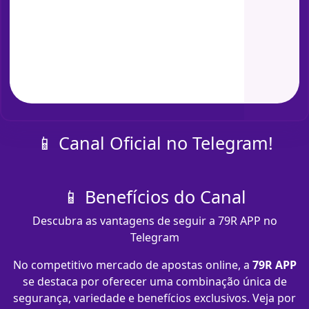
📱 Canal Oficial no Telegram!
📱 Benefícios do Canal
Descubra as vantagens de seguir a 79R APP no
Telegram
No competitivo mercado de apostas online, a
79R APP
se destaca por oferecer uma combinação única de
segurança, variedade e benefícios exclusivos. Veja por