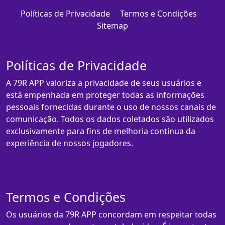
Políticas de Privacidade
Termos e Condições
Sitemap
Políticas de Privacidade
A 79R APP valoriza a privacidade de seus usuários e
está empenhada em proteger todas as informações
pessoais fornecidas durante o uso de nossos canais de
comunicação. Todos os dados coletados são utilizados
exclusivamente para fins de melhoria contínua da
experiência de nossos jogadores.
Termos e Condições
Os usuários da 79R APP concordam em respeitar todas