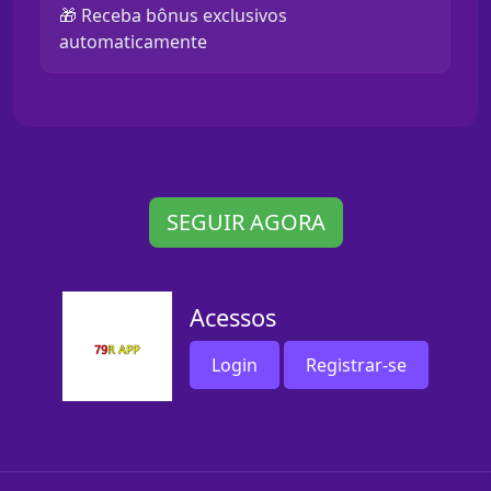
🎁 Receba bônus exclusivos
automaticamente
SEGUIR AGORA
Acessos
Login
Registrar-se