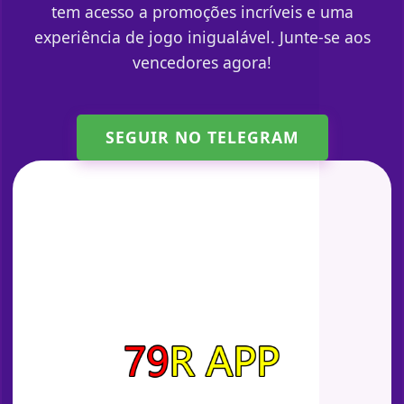
tem acesso a promoções incríveis e uma
experiência de jogo inigualável. Junte-se aos
vencedores agora!
SEGUIR NO TELEGRAM