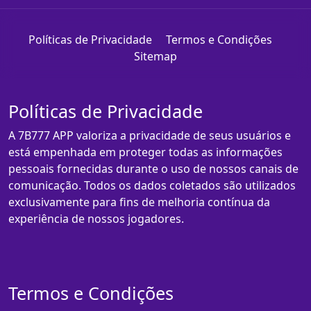
Políticas de Privacidade
Termos e Condições
Sitemap
Políticas de Privacidade
A 7B777 APP valoriza a privacidade de seus usuários e
está empenhada em proteger todas as informações
pessoais fornecidas durante o uso de nossos canais de
comunicação. Todos os dados coletados são utilizados
exclusivamente para fins de melhoria contínua da
experiência de nossos jogadores.
Termos e Condições