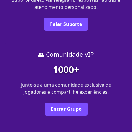
atendimento personalizado!
Falar Suporte
👥 Comunidade VIP
1000+
Junte-se a uma comunidade exclusiva de
jogadores e compartilhe experiências!
Entrar Grupo