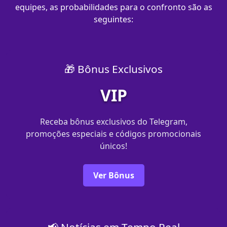
equipes, as probabilidades para o confronto são as
seguintes:
🎁 Bônus Exclusivos
VIP
Receba bônus exclusivos do Telegram,
promoções especiais e códigos promocionais
únicos!
Ver Bônus
📢 Notícias em Tempo Real