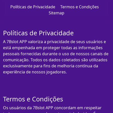
Políticas de Privacidade
Termos e Condições
Sitemap
Políticas de Privacidade
A 7Bslot APP valoriza a privacidade de seus usuários e
está empenhada em proteger todas as informações
pessoais fornecidas durante o uso de nossos canais de
comunicação. Todos os dados coletados são utilizados
exclusivamente para fins de melhoria contínua da
experiência de nossos jogadores.
Termos e Condições
Os usuários da 7Bslot APP concordam em respeitar