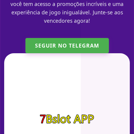
você tem acesso a promoções incríveis e uma
experiência de jogo inigualável. Junte-se aos
vencedores agora!
SEGUIR NO TELEGRAM