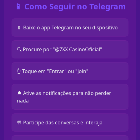
📱 Como Seguir no Telegram
📱 Baixe o app Telegram no seu dispositivo
🔍 Procure por "@7XX CasinoOficial"
👆 Toque em "Entrar" ou "Join"
🔔 Ative as notificações para não perder
nada
💬 Participe das conversas e interaja