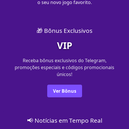
o seu novo jogo favorito.
🎁 Bônus Exclusivos
VIP
Receba bônus exclusivos do Telegram,
promoções especiais e códigos promocionais
únicos!
Ver Bônus
📢 Notícias em Tempo Real