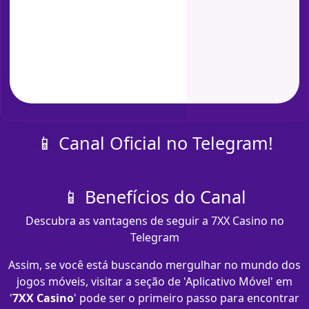
📱 Canal Oficial no Telegram!
📱 Benefícios do Canal
Descubra as vantagens de seguir a 7XX Casino no
Telegram
Assim, se você está buscando mergulhar no mundo dos
jogos móveis, visitar a seção de 'Aplicativo Móvel' em
'
7XX Casino
' pode ser o primeiro passo para encontrar